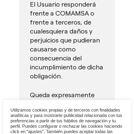
El Usuario responderá
frente a COMAMSA o
frente a terceros, de
cualesquiera daños y
perjuicios que pudieran
causarse como
consecuencia del
incumplimiento de dicha
obligación.
Queda expresamente
prohibido el uso del Sitio
Utilizamos cookies propias y de terceros con finalidades
Web con fines lesivos de
analíticas y para mostrarte publicidad relacionada con tus
preferencias a partir de tus hábitos de navegación y tu
bienes o intereses de
perfil. Puedes configurar o rechazar las cookies haciendo
COMAMSA o de
click en “ajustes”. También puedes aceptar todas las