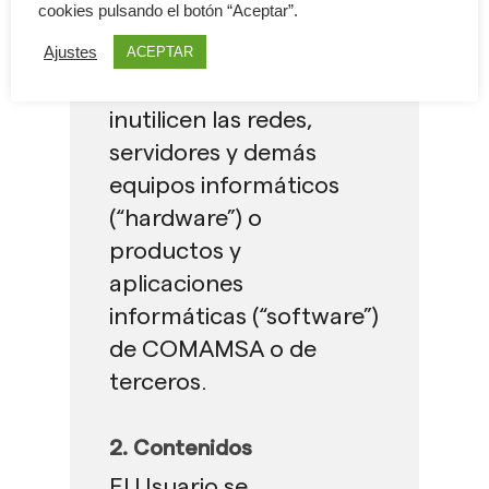
cookies pulsando el botón “Aceptar”.
terceros o que de
cualquier otra forma
Ajustes
ACEPTAR
sobrecarguen, dañen o
inutilicen las redes,
servidores y demás
equipos informáticos
(“hardware”) o
productos y
aplicaciones
informáticas (“software”)
de COMAMSA o de
terceros.
2. Contenidos
El Usuario se